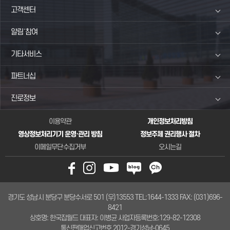
고객센터
알림˙참여
기타서비스
파트너십
진로정보
이용약관
개인정보처리방침
영상정보처리기기 운영·관리 방침
정보주체 권리행사 절차
이메일무단수집거부
오시는길
경기도 성남시 분당구 분당수서로 501 (우)13553
TEL:1644-1333
FAX: (031)696-
8421
상호명: 한국잡월드
대표자: 이병균
사업자등록번호:129-82-12308
통신판매업신고번호 2012-경기성남-0645