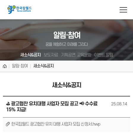
반복영역 건너뛰기
주메뉴 바로가기
본문 바로가기
알림·참여
꿈을 체험하고 미래를 그리다
새소식&공지
보도자료
기획공연. 교육문화
이벤트.알림
알림·참여
새소식&공지
새소식&공지
⛳ 광고협찬 유치대행 사업자 모집 공고 📢 수수료
25.08.14
15% 지급!
한국잡월드 광고협찬 유치 대행 사업자 모집 신청서.hwp