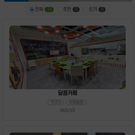
전체
추천
인기
14
8
8
달콤카페
10조이
A(예술형)
바리스타