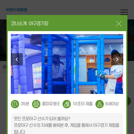
코너소개: 야구경기장
체험실 소개
내 꿈을 찾아 떠나는 어린이 체험관
체험실 미리보기
프로그램
체험관 활용팁
체험실 소개
체험실 미리보기
체험실 미리보기
지도/시간표 다운로드
35분
흥미유형 E
10조이 제출
8세이상
내로마을(3층)
미로마을(M층,복층)
멋진 프로야구 선수가 되어 볼까요?
프로야구 선수의 자세를 배워본 후, 게임을 통해서 야구경기 체험을
합니다.
- 좌우 스크롤로 조감도를 확인하세요.