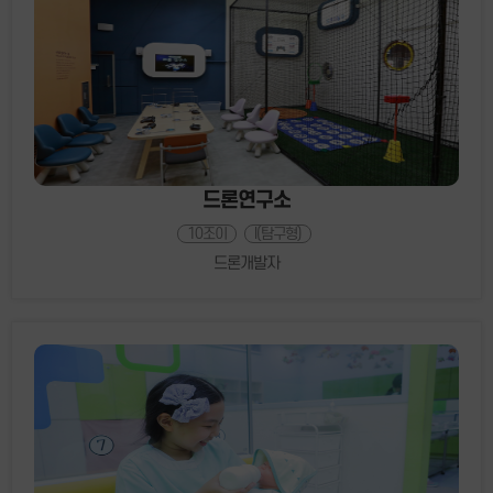
드론연구소
10조이
I(탐구형)
드론개발자