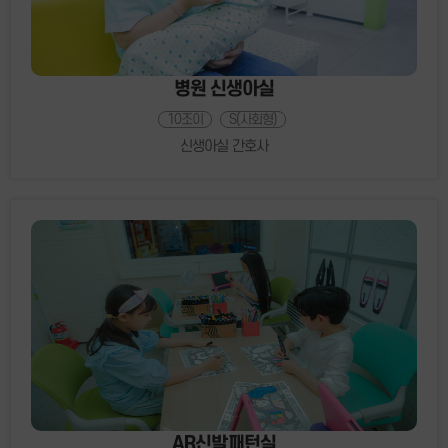
병원 신생아실
10조이
S(사회형)
신생아실 간호사
AR신발패턴실