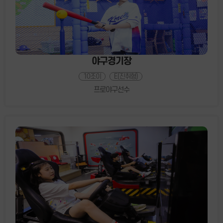
야구경기장
10조이
E(진취형)
프로야구선수