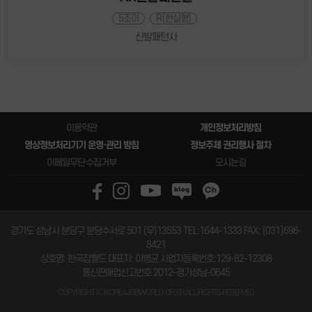
5조이
R(현실형)
신발패턴사
이용약관
개인정보처리방침
영상정보처리기기 운영·관리 방침
정보주체 권리행사 절차
이메일무단수집거부
오시는길
경기도 성남시 분당구 분당수서로 501 (우)13553
TEL:1644-1333
FAX: (031)696-
8421
상호명: 한국잡월드
대표자: 이병균
사업자등록번호:129-82-12308
통신판매업신고번호 2012-경기성남-0645
COPYRIGHT (C)KOREAJOBWORLD.OR.KR ALL RIGHTS RESERVED