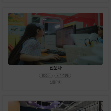
신문사
10조이
E(진취형)
신문기자