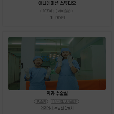
애니메이션 스튜디오
10조이
A(예술형)
애니메이터
외과 수술실
10조이
I(탐구형), S(사회형)
외과의사, 수술실 간호사