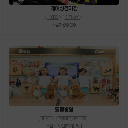
레이싱경기장
10조이
E(진취형)
자동차경주선수
동물병원
10조이
A(예술형),I(탐구형)
수의사, 반려동물미용사