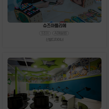
슈즈아틀리에
5조이
A(예술형)
신발디자이너