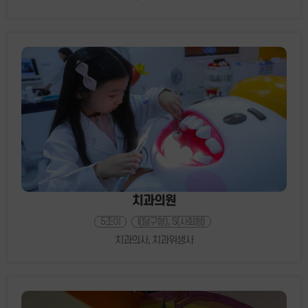
치과의원
5조이
I(탐구형), S(사회형)
치과의사, 치과위생사