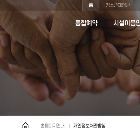
반복영역 건너뛰기
주메뉴 바로가기
본문 바로가기
홈
청소년체험관
통합예약
시설이용
홈페이지안내
개인정보처리방침