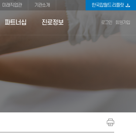
미래직업관
기관소개
한국잡월드
리플릿
파트너십
진로정보
로그인
회원가입