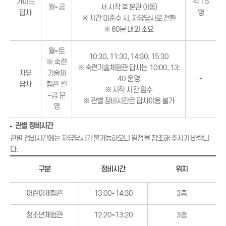
가이드
각 15
월~금
서 시작 후 본관 이동)
답사
명
※ 시간 미준수 시, 자유답사로 전환
※ 60분 내외 소요
월~토
10:30, 11:30, 14:30, 15:30
※ 숙련
※ 숙련기술체험관 답사는 10:00, 13:
자유
기술체
40 운영
-
답사
험관 월
※ 시작 시간 엄수
~금 운
※ 관별 정비시간은 답사이용 불가
영
관별 정비시간
관별 정비시간에는 자유답사가 불가능하오니 일정을 참조해 주시기 바랍니
다.
구분
정비시간
위치
어린이체험관
13:00~14:30
3층
청소년체험관
12:20~13:20
3층