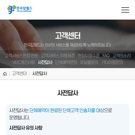
고객센터
한국잡월드는 최상의 서비스를 제공하도록 노력하겠습니다.
고객서비스헌장 전문
고객서비스 이행표준
헌장이행수준
FAQ
고객의소리
VOC개선사항
사전답사
단체예약문의
유실물문의
기타이용문의
고객센터
사전답사
사전답사
사전답사는
단체예약이 완료된 단체고객 인솔자를 대상
으로
운영됩니다.
사전답사 유의 사항