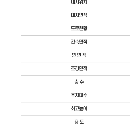
대지위치
대지면적
도로현황
건축면적
연 면 적
조경면적
층 수
주차대수
최고높이
용 도