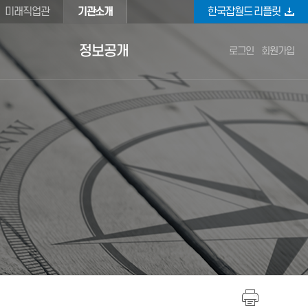
미래직업관
기관소개
한국잡월드
리플릿
정보공개
로그인
회원가입