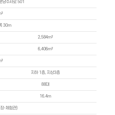
분당수서로 501
m²
쪽 30m
2,584m²
6,406m²
m²
지하 1층, 지상3층
88대
16.4m
장-체험관)