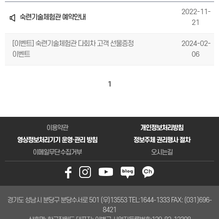
2022-11-
숙련기술체험관 예약안내
21
[이벤트] 숙련기술체험관 다회차 고객 선물증정
2024-02-
이벤트
06
1
이용약관
개인정보처리방침
영상정보처리기기 운영·관리 방침
정보주체 권리행사 절차
이메일무단수집거부
오시는길
경기도 성남시 분당구 분당수서로 501 (우)13553
TEL:1644-1333
FAX: (031)696-
8421